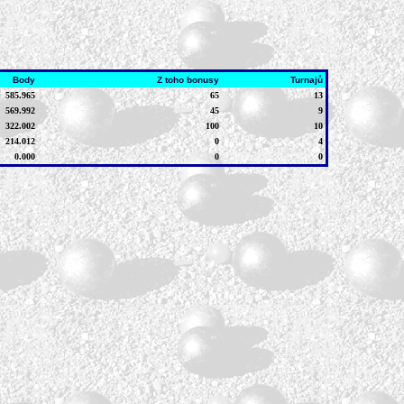
Body
Z toho bonusy
Turnajů
585.965
65
13
569.992
45
9
322.002
100
10
214.012
0
4
0.000
0
0