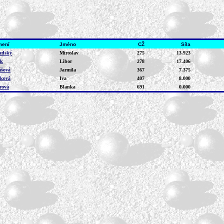
mení
Jméno
CŽ
Síla
zdský
Miroslav
275
13.923
ák
Libor
278
17.406
šová
Jarmila
367
7.375
ková
Iva
407
8.000
rová
Blanka
691
0.000