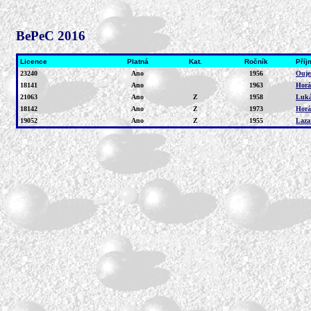
BePeC 2016
Licence
Platná
Kat.
Ročník
Příj
23240
Ano
1956
Ouje
18141
Ano
1963
Hor
21063
Ano
Z
1958
Luká
18142
Ano
Z
1973
Horá
19052
Ano
Z
1955
Laza