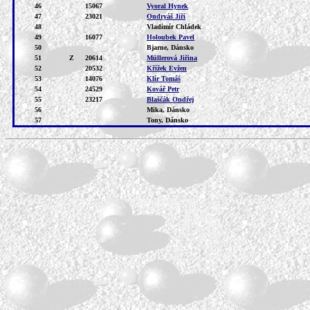
46
15067
Vyoral Hynek
47
23021
Ondryáš Jiří
48
Vladimír Chládek
49
16077
Holoubek Pavel
50
Bjarne, Dánsko
51
Z
20614
Müllerová Jiřina
52
20532
Křížek Evžen
53
14076
Klír Tomáš
54
24529
Kovář Petr
55
23217
Blaščák Ondřej
56
Mika, Dánsko
57
Tony, Dánsko