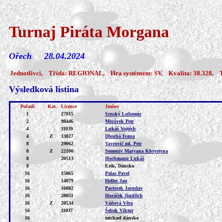
Turnaj Piráta Morgana
Ořech 28.04.2024
Jednotlivci, Třída: REGIONAL, Hra systémem: SV, Kvalita: 38.328, T
Výsledková listina
Pořadí
Kat.
Licence
Jméno
1
27015
Srnský Lubomír
2
98446
Morávek Petr
4
11039
Lukáš Vojtěch
4
Z
13027
Dlouhá Ivana
8
29062
Vavrovič ml. Petr
8
Z
22100
Semeniv Maryana Khrystyna
8
20513
Hochmann Lukáš
8
Erik, Dánsko
16
15065
Palas Pavel
16
14079
Heller Jan
16
16082
Pastorek Jaroslav
16
28051
Horáček Jindřich
16
Z
20534
Váňová Věra
16
11037
Šebek Viktor
16
michael dánsko