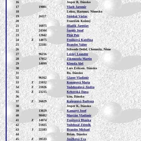
16
Jesper R, Dánsko
17
19001
Vlach Jaromír
18
Lohss, Hartmut, Německo
19
16117
Stejskal Václav
20
František Kožený
21
16075
Hladík Jaroslav
22
24504
Šnejdr Josef
23
12042
Pilát Petr
24
Z
14075
Froňková Kateřina
25
22181
Brandes Valter
26
Schwede Detlef, Chemnitz, Něme
27
96216
Leiský Leander
28
17052
Zikmunda Martin
29
14099
Klouda Aleš
30
Lars Eriksen, Dánsko
31
Bo, Dánsko
32
96162
Glaser Vladimír
33
Z
21032
Konopová Marta
34
Z
21026
Vodehnalová Jindra
35
Z
23215
Krhovská Dana
36
kim, Dánsko
37
Z
16029
Kašparová Barbora
38
Jesper K, Dánsko
39
13029
Kamaryt Josef
40
98482
Marcián Vladimír
41
Z
14074
Froňková Blanka
42
21025
Vodehnal Zdeněk
43
J
22183
Brandes Michael
44
Brian, Dánsko
45
Z
20533
Josífková Eva