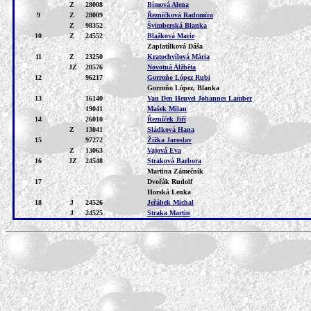
Z
28008
Bímová Alena
9
Z
28009
Řezníčková Radomíra
Z
98352
Švimberská Blanka
10
Z
24552
Blažková Marie
Zaplatílková Dáša
11
Z
23250
Kratochvílová Mária
JZ
20576
Novotná Alžběta
12
96217
Gorroňo López Rubi
Gorroňo López, Blanka
13
16140
Van Den Heuvel Johannes Lamber
19041
Mašek Milan
14
26010
Řezníček Jiří
Z
13041
Sládková Hana
15
97272
Žižka Jaroslav
Z
13063
Vajová Eva
16
JZ
24548
Straková Barbora
Martina Zámečník
17
Dvořák Rudolf
Horská Lenka
18
J
24526
Jeřábek Michal
J
24525
Straka Martin