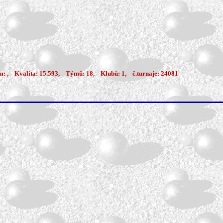
, Kvalita: 15.593, Týmů: 18, Klubů: 1, č.turnaje: 24081