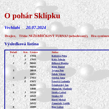
O pohár Sklípku
Vrchlabí 20.07.2024
Dvojice, Třída: NEŽEBŘÍČKOVÝ TURNAJ (nebodovaný), Hra systémem: 
Výsledková listina
Pořadí
Kat.
Licence
Jméno
1
Z
17034
Kobrová Petra
J
17033
Kobr Štěpán
2
Z
96043
Bílková Blanka
96034
Bílek Daniel
3
28010
Trýzna Petr
11037
Šebek Viktor
4
Z
27051
Srnská Jana
Z
15075
Švecová Ludmila
5
96205
Švimberský Jan
14046
Matoušek Vladimír
6
J
24524
Straka Luboš
J
24523
Straka Jiří
7
14006
Havel Michal
24522
Zámečník Luděk
8
26009
Bím Luboš