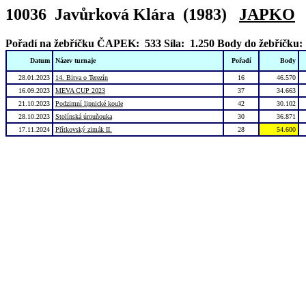
10036 Javůrková Klára (1983)
JAPKO
Pořadí na žebříčku ČAPEK: 533
Síla: 1.250
Body do žebříčku:
Datum
Název turnaje
Pořadí
Body
28.01.2023
14. Bitva o Terezín
16
46.570
16.09.2023
MEVA CUP 2023
37
34.663
21.10.2023
Podzimní lipnické koule
42
30.102
28.10.2023
Stolínská úrouňouka
30
36.871
17.11.2024
Přítkovský zimák II.
28
54.600