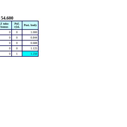
 54.600
Z toho
Poř.
Post. body
bonus
výsl.
0
0
1.000
0
0
0.844
0
0
0.688
0
0
1.125
0
1
1.250