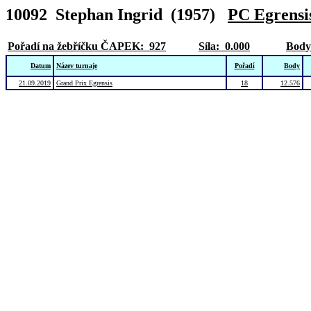
10092 Stephan Ingrid (1957)
PC Egrensi
Pořadí na žebříčku ČAPEK:
927
Síla: 0.000
Body
Datum
Název turnaje
Pořadí
Body
21.09.2019
Grand Prix Egrensis
18
12.576