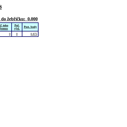
s
 do žebříčku: 0.000
Z toho
Poř.
Post. body
bonus
výsl.
0
0
0.875