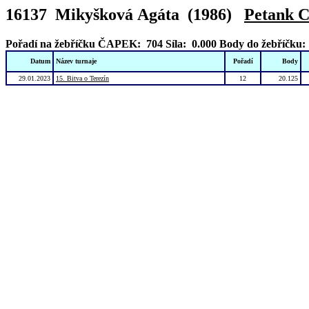
16137 Mikyšková Agáta (1986)
Petank C
Pořadí na žebříčku ČAPEK: 704
Síla: 0.000
Body do žebříčku:
Datum
Název turnaje
Pořadí
Body
29.01.2023
15. Bitva o Terezín
12
20.125