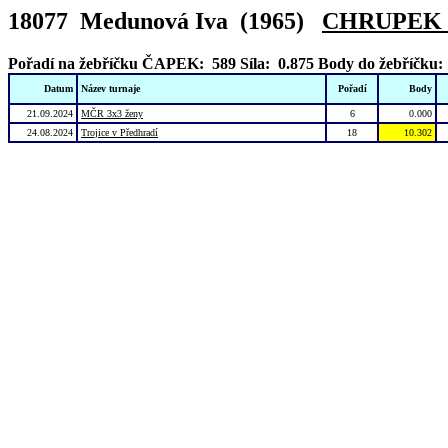
18077 Medunová Iva (1965)
CHRUPEK 
Pořadí na žebříčku ČAPEK: 589
Síla: 0.875
Body do žebříčku:
Datum
Název turnaje
Pořadí
Body
21.09.2024
MČR 3x3 ženy
6
0.000
24.08.2024
Trojice v Předhradí
18
10.302