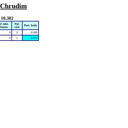
Chrudim
 10.302
Z toho
Poř.
Post. body
bonus
výsl.
0
0
0.000
0
1
0.875