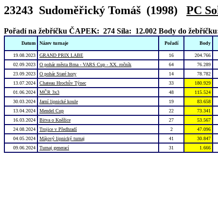
23243 Sudoměřický Tomáš (1998)
PC So
Pořadí na žebříčku ČAPEK: 274
Síla: 12.002
Body do žebříčku
Datum
Název turnaje
Pořadí
Body
19.08.2023
GRAND PRIX LABE
16
204.766
02.09.2023
O pohár města Brna - VARS Cup - XX. ročník
64
76.289
23.09.2023
O pohár Staré hory
14
78.782
13.07.2024
Chateau Hrochův Týnec
33
180.929
01.06.2024
MČR 3x3
48
115.524
30.03.2024
Jarní lipnické koule
19
83.658
13.04.2024
Mendel Cup
22
73.341
16.03.2024
Bitva o Kněžice
27
53.567
24.08.2024
Trojice v Předhradí
2
47.096
04.05.2024
Májový lipnický turnaj
41
30.847
09.06.2024
Turnaj generací
31
1.666