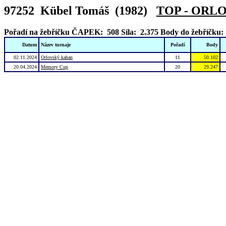
97252 Kübel Tomáš (1982)
TOP - ORL
Pořadí na žebříčku ČAPEK: 508
Síla: 2.375
Body do žebříčku:
Datum
Název turnaje
Pořadí
Body
02.11.2024
Orlovský kahan
11
50.102
20.04.2024
Memory Cup
20
29.247