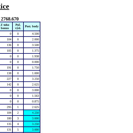
ice
 2768.670
Z toho
Poř.
Post. body
bonus
výsl.
0
0
4.500
104
0
2.000
136
0
3.500
105
0
1.375
0
0
1.938
0
0
0.000
191
0
1.750
138
0
1.000
227
0
3.250
142
0
2.625
0
0
3.000
0
0
1.563
0
0
0.875
295
1
2.625
184
2
4.250
180
3
3.000
135
4
3.250
131
5
3.000