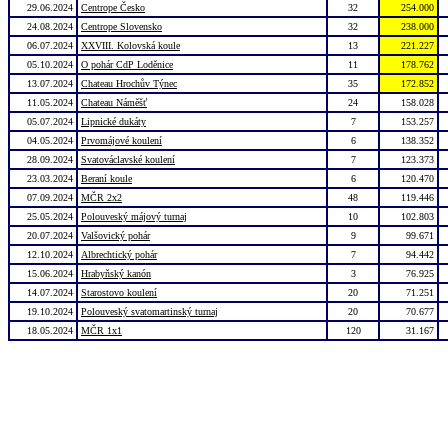
29.06.2024
Centrope Česko
32
254.000
24.08.2024
Centrope Slovensko
32
238.000
06.07.2024
XXVIII. Kolovská koule
13
221.227
05.10.2024
O pohár CdP Loděnice
11
178.762
13.07.2024
Chateau Hrochův Týnec
35
172.852
11.05.2024
Chateau Náměšť
24
158.028
05.07.2024
Lipnické dukáty
7
153.257
04.05.2024
Prvomájové koulení
6
138.352
28.09.2024
Svatováclavské koulení
7
123.373
23.03.2024
Beraní koule
6
120.470
07.09.2024
MČR 2x2
48
119.446
25.05.2024
Polouveský májový turnaj
10
102.803
20.07.2024
Valšovický pohár
9
99.671
12.10.2024
Albrechtický pohár
7
94.442
15.06.2024
Hrabyňský kanón
3
76.925
14.07.2024
Starostovo koulení
20
71.251
19.10.2024
Polouveský svatomartinský turnaj
20
70.677
18.05.2024
MČR 1x1
120
31.167