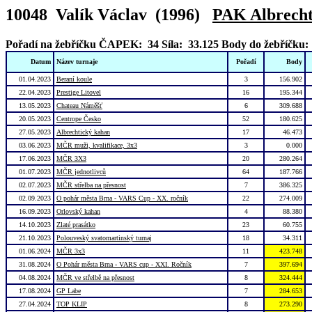
10048 Valík Václav (1996)
PAK Albrecht
Pořadí na žebříčku ČAPEK: 34
Síla: 33.125
Body do žebříčku:
Datum
Název turnaje
Pořadí
Body
01.04.2023
Beraní koule
3
156.902
22.04.2023
Prestige Litovel
16
195.344
13.05.2023
Chateau Náměšť
6
309.688
20.05.2023
Centrope Česko
52
180.625
27.05.2023
Albrechtický kahan
17
46.473
03.06.2023
MČR muži, kvalifikace, 3x3
3
0.000
17.06.2023
MČR 3X3
20
280.264
01.07.2023
MČR jednotlivců
64
187.766
02.07.2023
MČR střelba na přesnost
7
386.325
02.09.2023
O pohár města Brna - VARS Cup - XX. ročník
22
274.009
16.09.2023
Orlovský kahan
4
88.380
14.10.2023
Zlaté prasátko
23
60.755
21.10.2023
Polouveský svatomartinský turnaj
18
34.311
01.06.2024
MČR 3x3
11
423.748
31.08.2024
O Pohár města Brna - VARS cup - XXI. Ročník
7
397.694
04.08.2024
MČR ve střelbě na přesnost
8
324.444
17.08.2024
GP Labe
7
284.653
27.04.2024
TOP KLIP
8
273.290