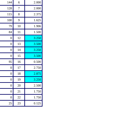
144
6
2.000
128
7
2.000
115
8
2.375
100
9
1.625
79
10
1.906
84
11
1.500
0
12
3.250
0
13
3.500
0
14
3.250
0
15
3.500
95
16
0.500
0
17
2.750
0
18
2.875
0
19
3.250
0
20
2.500
0
21
1.750
0
22
1.750
25
23
0.125